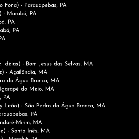
o Fona) - Parauapebas, PA
) - Marabá, PA
bá, PA
rabá, PA
PA.
e Idéias) - Bom Jesus das Selvas, MA
z) - Açailândia, MA
dro da Água Branca, MA
- Igarapé do Meio, MA
, PA
lly Leão) - São Pedro da Água Branca, MA
arauapebas, PA
 Pindaré-Mirim, MA
e) - Santa Inês, MA