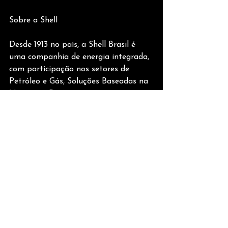
Sobre a Shell 
Desde 1913 no país, a Shell Brasil é 
uma companhia de energia integrada, 
com participação nos setores de 
Petróleo e Gás, Soluções Baseadas na 
Natureza, Pesquisa e 
Desenvolvimento e Trading, por meio 
da comercializadora Shell Energy 
Brasil. A companhia está presente 
ainda no segmento de 
biocombustíveis por meio da joint 
venture Raízen, que no Brasil também 
gerencia a distribuição de 
combustíveis da marca Shell. A Shell 
Brasil trabalha para atender à 
crescente demanda por energia de 
forma econômica, ambiental e 