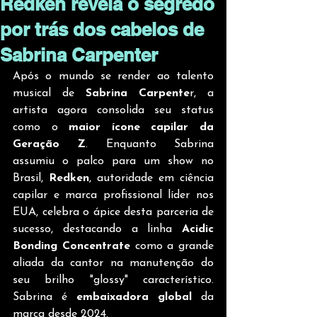
Redken revela o segredo
por trás dos cabelos de
Sabrina Carpenter
Após o mundo se render ao talento 
musical de 
Sabrina Carpente
r, a 
artista agora consolida seu status 
como o 
maior ícone capilar da 
Geração Z
. Enquanto Sabrina 
assumiu o palco para um show no 
Brasil, 
Redken
, autoridade em ciência 
capilar e marca profissional líder nos 
EUA, celebra o ápice desta parceria de 
sucesso, destacando a linha 
Acidic 
Bonding Concentrate
 como a grande 
aliada da cantor na manutenção do 
seu brilho "glossy" característico. 
Sabrina é 
embaixadora global
 da 
marca desde 2024.