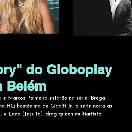
ory" do Globoplay
m Belém
 e Marcos Palmeira estarão na série “Brega 
na HQ homônima de Gidalti Jr., a série narra as 
 e Lana (Jesuíta), drag queen multiartista.