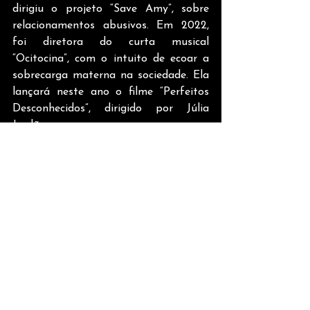
dirigiu o projeto “Save Amy”, sobre 
relacionamentos abusivos. Em 2022, 
foi diretora do curta musical 
“Ocitocina”, com o intuito de ecoar a 
sobrecarga materna na sociedade. Ela 
lançará neste ano o filme “Perfeitos 
Desconhecidos”, dirigido por Júlia 
Jordão. 
Sobre Carolinie Figueiredo
Carolinie é atriz desde oito anos de 
idade, quando estreou sua primeira 
peça “Bananas de Pijamas vão ao 
teatro”. Dos 12 aos 18 anos atuou 
como apresentadora do “Yks” - 
mosaico infantil da Sky. Como atriz de 
televisão, seu sucesso mais marcante 
foi dar vida à Domingas, em 
“Malhação”, na TV Globo entre os 