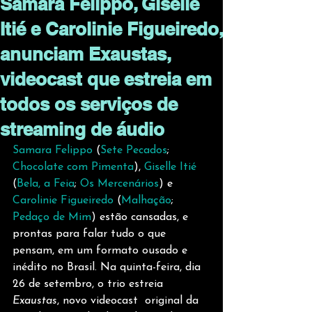
Samara Felippo, Giselle
Itié e Carolinie Figueiredo,
anunciam Exaustas,
videocast que estreia em
todos os serviços de
streaming de áudio
Samara Felippo
 (
Sete Pecados
; 
Chocolate com Pimenta
), 
Giselle Itié
(
Bela, a Feia
; 
Os Mercenários
) e 
Carolinie Figueiredo
 (
Malhação
; 
Pedaço de Mim
) estão cansadas, e 
prontas para falar tudo o que 
pensam, em um formato ousado e 
inédito no Brasil. Na quinta-feira, dia 
26 de setembro, o trio estreia 
Exaustas
, novo videocast  original da 