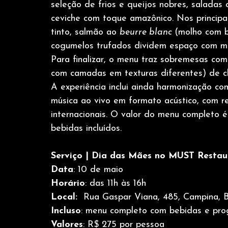
seleção de frios e queijos nobres, saladas 
ceviche com toque amazônico. Nos principa
tinto, salmão ao 
beurre blanc 
(molho com b
cogumelos trufados dividem espaço com m
Para finalizar, o menu traz sobremesas co
com camadas em texturas diferentes) de c
A experiência inclui ainda harmonização c
música ao vivo em formato acústico, com r
internacionais. O valor do menu completo 
bebidas incluídos.
Serviço | Dia das Mães no MUST Restau
Data
: 10 de maio 
Horário
: das 11h às 16h 
Local:  
Rua Gaspar Viana, 485, Campina, B
Incluso
: menu completo com bebidas e pro
Valores
: R$ 275 por pessoa 