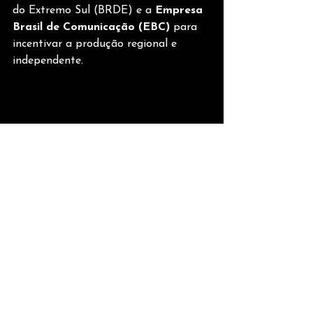
do Extremo Sul (BRDE) e a 
Empresa 
Brasil de Comunicação (EBC)
 para 
incentivar a produção regional e 
independente.
FOTOS: VISAGEM FILMES
A proposta é ofertar esse conteúdo 
para as emissoras públicas de 
televisão. A 
EBC
 distribui o material 