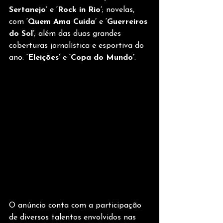
Sertanejo’
 e 
‘Rock in Rio’
; novelas, 
com 
‘Quem Ama Cuida’
 e 
‘Guerreiros 
do Sol’
; além das duas grandes 
coberturas jornalística e esportiva do 
ano: 
‘Eleições’
 e 
‘Copa do Mundo’
.  
O anúncio conta com a participação 
de diversos talentos envolvidos nas 