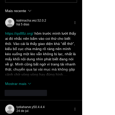
Mais recente
katrinacha.vez.52.0.2
há 5 dias
https://qs88z.org/
 hôm trước mình lướt thấy 
ai đó nhắc nên bấm vào coi thử cho biết 
thôi. Vào cái là thấy giao diện khá “dễ thở”, 
kiểu bố cục chia mảng rõ ràng nên mình 
kéo xuống một lèo vẫn không bị lạc, nhất là 
mấy khối nội dung nhìn phát biết đang nói 
về gì. Mình cũng bất ngờ vì trang tải nhanh 
thật, chuyển qua lại vài mục mà không gặp 
cảnh chờ vòng vòng hay đứng hình.…
Mostrar mais
Curtir
Responder
lydiaharve.y50.4.4.4
24 de jul.