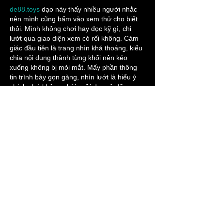
de88.toys
 dạo này thấy nhiều người nhắc 
nên mình cũng bấm vào xem thử cho biết 
thôi. Mình không chơi hay đọc kỹ gì, chỉ 
lướt qua giao diện xem có rối không. Cảm 
giác đầu tiên là trang nhìn khá thoáng, kiểu 
chia nội dung thành từng khối nên kéo 
xuống không bị mỏi mắt. Mấy phần thông 
tin trình bày gọn gàng, nhìn lướt là hiểu ý 
chính chứ không phải ngồi đọc cả đống 
chữ. Mình cũng…
Mostrar mais
Curtir
Responder
terrancecart.e.r.36.0.7
08 de jul.
https://xoilac21.com/
 thấy bạn bè nói nhiều 
quá nên mình cũng tò mò bấm vào thử. 
Mình không xem kỹ nội dung đâu, chủ yếu 
ngó qua cách họ sắp xếp trang thôi. Cảm 