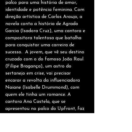
palco para uma história de amor, 
identidade e potência feminina. Com 
direção artística de Carlos Araujo, a 
novela conta a história de Agrado 
Garcia (Isadora Cruz), uma cantora e 
compositora talentosa que batalha 
para conquistar uma carreira de 
sucesso.  A jovem, que vê seu destino 
cruzado com o do famoso João Raul 
(Filipe Bragança), um astro do 
sertanejo em crise, vai precisar 
encarar a revolta da influenciadora 
Naiane (Isabelle Drummond), com 
quem ele tinha um romance. A 
cantora Ana Castela, que se 
apresentou no palco do Upfront, faz 
uma participação especial na novela. 
Em março, é a vez da próxima novela 