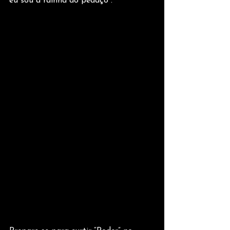
eu sou a rainha do pedaço".