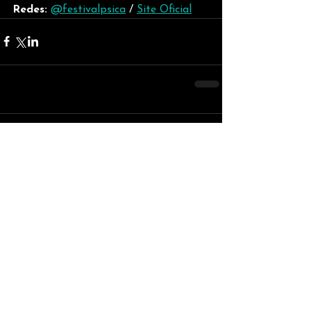
Redes: 
@festivalpsica
 / 
Site Oficial
Comentários
Escreva um comentário
Voltar para o feed