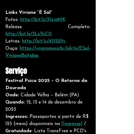
Links Viviane “É Sal”
Fotos: 
http://bit.ly/3JzjaMX
Release Completo: 
http://bit.ly/3LyVcC0
Letras: 
http://bit.ly/431229v
Ouça: 
https://virginmusicbr.lnk.to/ESal-
VivianeBatidao
Serviço
Festival Psica 2025 – O Retorno da 
Dourada
Onde: 
Cidade Velha – Belém (PA)
Quando: 
12, 13 e 14 de dezembro de 
2025
Ingressos: 
Passaportes a partir de R$ 
125 (meia) disponíveis na 
[Ingresse]
 / 
Gratuidade
: Lista TransFree e PCD's