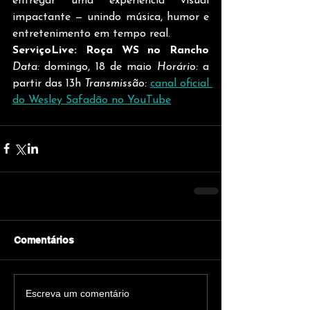
entregar uma experiência visual 
impactante — unindo música, humor e 
entretenimento em tempo real.
ServiçoLive: Roça WS no Rancho
Data:
 domingo, 18 de maio 
Horário:
 a 
partir das 13h 
Transmissão:
canal oficial 
do Wesley Safadão no YouTube
Comentários
Escreva um comentário